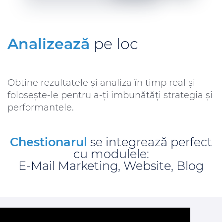
Analizează
pe loc
Obține rezultatele și analiza în timp real și
folosește-le pentru a-ți imbunătăți strategia și
performantele.
Chestionarul
se integrează perfect
cu modulele:
E-Mail Marketing, Website, Blog
Începe chiar acum