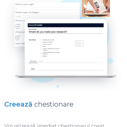
Creează
chestionare
Vizualizează imediat chestionarul creat,