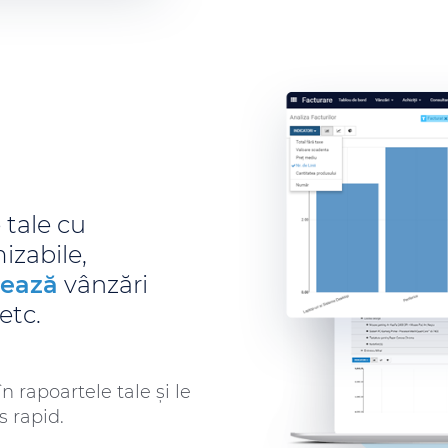
 tale cu
izabile,
zează
vânzări
etc.
în rapoartele tale și le
 rapid.