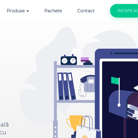
Produse
Pachete
Contact
ÎNCEPE A
nală
 cu