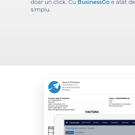
doar un click. Cu
BusinessGo
e atât d
simplu.