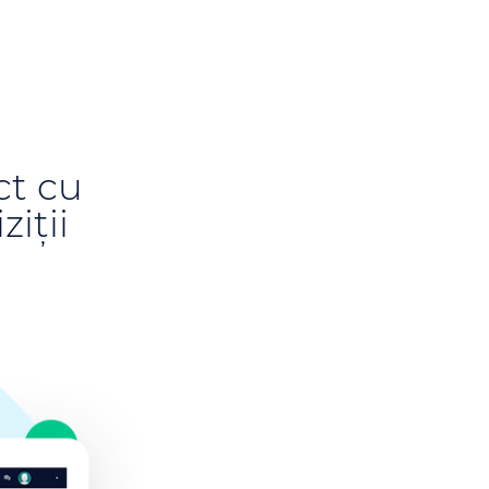
ct cu
iții